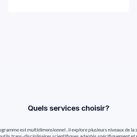
Quels services choisir?
ogramme est multidimensionnel , il explore plusieurs niveaux de la s
s outils trans-disciplinaires scientifiques adaptés spécifiquement e