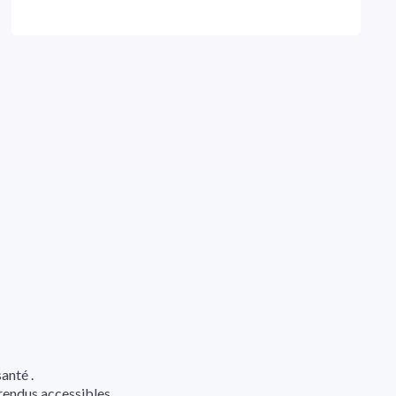
anté .
t rendus accessibles