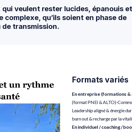
qui veulent rester lucides, épanouis e
complexe, qu’ils soient en phase de
u de transmission.
Formats variés
En entreprise (formations & a
(format PNEI & ALTO)-Communic
Leadership aligné & énergie du
burn out & recharge par la vitali
En individuel / coaching / b