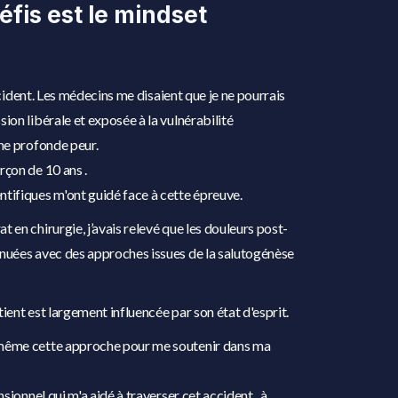
éfis est le mindset
 accident. Les médecins me disaient que je ne pourrais
ion libérale et exposée à la vulnérabilité
une profonde peur.
rçon de 10 ans .
tifiques m'ont guidé face à cette épreuve.
 en chirurgie, j’avais relevé que les douleurs post-
énuées avec des approches issues de la salutogénèse
ient est largement influencée par son état d'esprit.
 même cette approche pour me soutenir dans ma
nsionnel qui m'a aidé à traverser cet accident , à