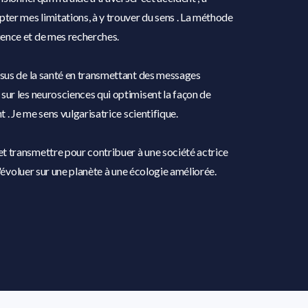
pter mes limitations, à y trouver du sens . La méthode
ence et de mes recherches.
ssus de la santé en transmettant des messages
sur les neurosciences qui optimisent la façon de
t . Je me sens vulgarisatrice scientifique.
t transmettre pour contribuer à une société actrice
d'évoluer sur une planète à une écologie améliorée.