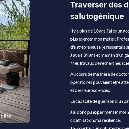
Traverser des d
salutogénique
Il y a plus de 10 ans ,j’ai eu un
plus exercer mon métier. Profess
d'entrepreneuse, je ressentais 
J'avais 39 ans et maman d'un ga
Mes travaux de recherches scien
Au cours de ma thèse de doctorat
opératoires pouvaient être att
et des neurosciences.
La capacité de guérison d'un pat
J'ai donc pu expérimenter moi
cicatrisation, ma résilience.
J'ai construit un outil multidime