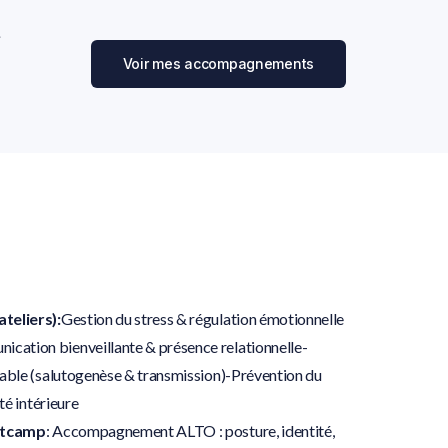
t
Voir mes accompagnements
teliers):
Gestion du stress & régulation émotionnelle
ation bienveillante & présence relationnelle-
rable (salutogenèse & transmission)-Prévention du
té intérieure
ootcamp
: Accompagnement ALTO : posture, identité,